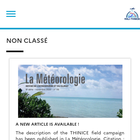
Skip
Search
to
for:
content
NON CLASSÉ
A NEW ARTICLE IS AVAILABLE !
The description of the THINICE field campaign
has been published in La Météorologie. Citation :