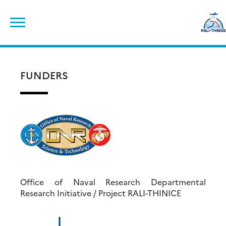
Skip
Search
to
for:
content
FUNDERS
Office of Naval Research Departmental
Research Initiative / Project RALI-THINICE